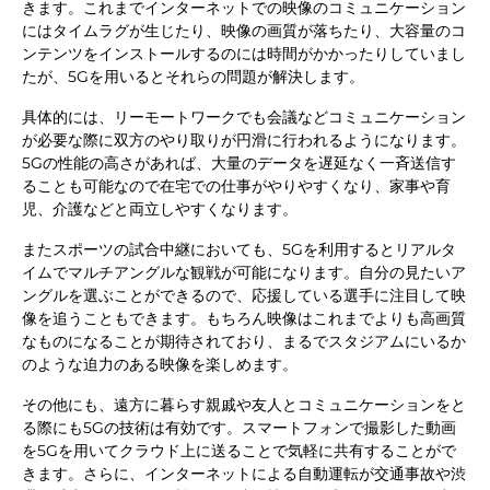
きます。これまでインターネットでの映像のコミュニケーション
にはタイムラグが生じたり、映像の画質が落ちたり、大容量のコ
ンテンツをインストールするのには時間がかかったりしていまし
たが、5Gを用いるとそれらの問題が解決します。
具体的には、リーモートワークでも会議などコミュニケーション
が必要な際に双方のやり取りが円滑に行われるようになります。
5Gの性能の高さがあれば、大量のデータを遅延なく一斉送信す
ることも可能なので在宅での仕事がやりやすくなり、家事や育
児、介護などと両立しやすくなります。
またスポーツの試合中継においても、5Gを利用するとリアルタ
イムでマルチアングルな観戦が可能になります。自分の見たいア
ングルを選ぶことができるので、応援している選手に注目して映
像を追うこともできます。もちろん映像はこれまでよりも高画質
なものになることが期待されており、まるでスタジアムにいるか
のような迫力のある映像を楽しめます。
その他にも、遠方に暮らす親戚や友人とコミュニケーションをと
る際にも5Gの技術は有効です。スマートフォンで撮影した動画
を5Gを用いてクラウド上に送ることで気軽に共有することがで
きます。さらに、インターネットによる自動運転が交通事故や渋