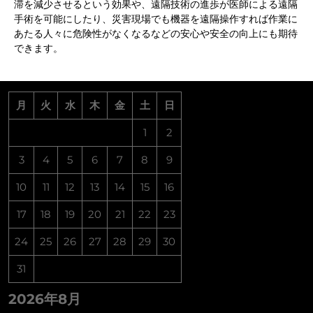
滞を減少させるという効果や、遠隔技術の進歩が医師による遠隔
手術を可能にしたり、災害現場でも機器を遠隔操作すれば作業に
あたる人々に危険性がなくなるなどの安心や安全の向上にも期待
できます。
月
火
水
木
金
土
日
1
2
3
4
5
6
7
8
9
10
11
12
13
14
15
16
17
18
19
20
21
22
23
24
25
26
27
28
29
30
31
2026年8月