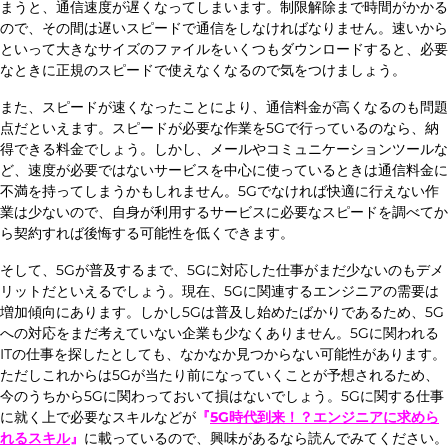
まうと、通信速度が遅くなってしまいます。制限解除まで時間がかかる
ので、その間は遅いスピードで通信をしなければなりません。速いから
といって大きなサイズのファイルをいくつもダウンロードすると、必要
なときに正規のスピードで使えなくなるので気をつけましょう。
また、スピードが速くなったことにより、通信料金が高くなるのも問題
点だといえます。スピードが必要な作業を5Gで行っているのなら、納
得できる料金でしょう。しかし、メールやコミュニケーションツールな
ど、速度が必要ではないサービスを中心に使っているときは通信料金に
不満を持ってしまうかもしれません。5Gでなければ快適に行えない作
業は少ないので、自身が利用するサービスに必要なスピードを調べてか
ら契約すれば後悔する可能性を低くできます。
そして、5Gが普及するまで、5Gに対応した仕事がまだ少ないのもデメ
リットだといえるでしょう。現在、5Gに関連するエンジニアの需要は
増加傾向にあります。しかし5Gは普及し始めたばかりであるため、5G
への対応をまだ考えていない企業も少なくありません。5Gに関われる
ITの仕事を探したとしても、なかなか見つからない可能性があります。
ただしこれからは5Gが当たり前になっていくことが予想されるため、
今のうちから5Gに関わっておいて損はないでしょう。5Gに関する仕事
に就く上で必要なスキルなどが
『
5G時代到来！？エンジニアに求めら
れるスキル
』
に載っているので、興味があるなら読んでみてください。